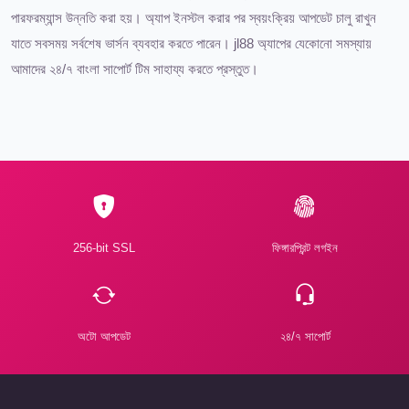
পারফরম্যান্স উন্নতি করা হয়। অ্যাপ ইনস্টল করার পর স্বয়ংক্রিয় আপডেট চালু রাখুন
যাতে সবসময় সর্বশেষ ভার্সন ব্যবহার করতে পারেন। jl88 অ্যাপের যেকোনো সমস্যায়
আমাদের ২৪/৭ বাংলা সাপোর্ট টিম সাহায্য করতে প্রস্তুত।
256-bit SSL
ফিঙ্গারপ্রিন্ট লগইন
অটো আপডেট
২৪/৭ সাপোর্ট