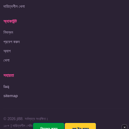
দায়িত্বশীল খেলা
অ্যাকাউন্ট
নিবন্ধন
প্রবেশ করুন
অ্যাপ
খেলা
সহায়তা
faq
sitemap
© 2026 jl88. সর্বস্বত্ব সংরক্ষিত।
১৮+ | দায়িত্বশীল গেমিং প্ল্যাটফর্ম
×
নিবন্ধন করুন
লগ ইন করুন