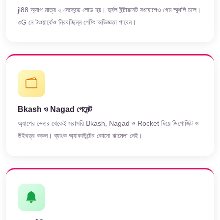
jl88 অ্যাপ মাত্র ২ সেকেন্ডে লোড হয়। দুর্বল ইন্টারনেট সংযোগেও গেম স্মুথলি চলে।
৩G নে টওয়ার্কেও নিরবচ্ছিন্ন গেমিং অভিজ্ঞতা পাবেন।
Bkash ও Nagad পেমেন্ট
অ্যাপের ভেতর থেকেই সরাসরি Bkash, Nagad ও Rocket দিয়ে ডিপোজিট ও
উইথড্র করুন। ব্যাংক অ্যাকাউন্টের কোনো ঝামেলা নেই।