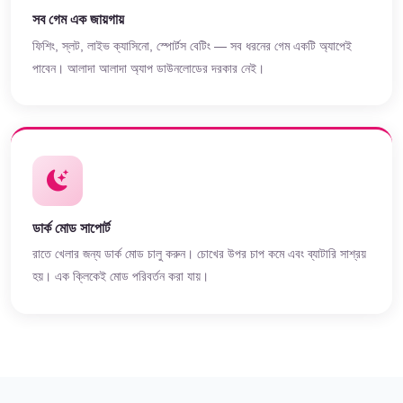
সব গেম এক জায়গায়
ফিশিং, স্লট, লাইভ ক্যাসিনো, স্পোর্টস বেটিং — সব ধরনের গেম একটি অ্যাপেই
পাবেন। আলাদা আলাদা অ্যাপ ডাউনলোডের দরকার নেই।
ডার্ক মোড সাপোর্ট
রাতে খেলার জন্য ডার্ক মোড চালু করুন। চোখের উপর চাপ কমে এবং ব্যাটারি সাশ্রয়
হয়। এক ক্লিকেই মোড পরিবর্তন করা যায়।