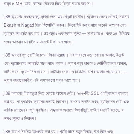
মাত্র ৫ MB, তাই ফোনের স্টোরেজ নিয়ে চিন্তা করতে হবে না।
jl88 অ্যাপের সবচেয়ে বড় সুবিধা হলো এর পেমেন্ট সিস্টেম। অ্যাপের ভেতর থেকেই সরাসরি
Bkash বা Nagad দিয়ে ডিপোজিট করুন। ডিপোজিট করার সাথে সাথেই আপনার গেম
ব্যালেন্স আপডেট হয়ে যায়। উইথড্রও একইভাবে দ্রুত — সাধারণত ৫ থেকে ১৫ মিনিটের
মধ্যে আপনার মোবাইল ওয়ালেটে টাকা চলে আসে।
jl88 অ্যাপে পুশ নোটিফিকেশন ফিচার রয়েছে। এর মাধ্যমে নতুন বোনাস অফার, ইভেন্ট
এবং প্রমোশনের আপডেট সাথে সাথে পাবেন। অ্যাপ বন্ধ থাকলেও নোটিফিকেশন আসবে,
তাই কোনো সুযোগ মিস হবে না। ভাউচার সেকশনে নিয়মিত বিশেষ অফার পাওয়া যায় —
অ্যাপ ব্যবহারকারীরা এই অফারগুলো সবার আগে পান।
jl88 অ্যাপের নিরাপত্তা নিয়ে কোনো আপোষ নেই। ২৫৬-বিট SSL এনক্রিপশন ব্যবহার
করা হয়, যা ব্যাংকিং অ্যাপের মতোই নিরাপদ। আপনার লগইন তথ্য, ব্যক্তিগত ডেটা এবং
আর্থিক লেনদেন সম্পূর্ণ সুরক্ষিত। এছাড়াও অ্যাপে ফিঙ্গারপ্রিন্ট লগইন সাপোর্ট রয়েছে, যা
আরও দ্রুত ও নিরাপদ।
jl88 অ্যাপ নিয়মিত আপডেট করা হয়। প্রতি মাসে নতুন ফিচার, বাগ ফিক্স এবং