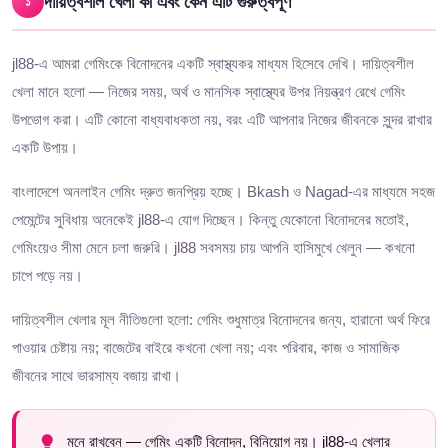
দায়িত্বশীল খেলা কী এবং কেন এটি গুরুত্বপূর্ণ
১
jl88-এ আমরা গেমিংকে বিনোদনের একটি স্বাস্থ্যকর মাধ্যম হিসেবে দেখি। দায়িত্বশীল
খেলা মানে হলো — নিজের সময়, অর্থ ও মানসিক স্বাস্থ্যের উপর নিয়ন্ত্রণ রেখে গেমিং
উপভোগ করা। এটি কোনো বাধ্যবাধকতা নয়, বরং এটি আপনার নিজের জীবনকে সুন্দর রাখার
একটি উপায়।
বাংলাদেশে অনলাইন গেমিং দ্রুত জনপ্রিয় হচ্ছে। Bkash ও Nagad-এর মাধ্যমে সহজ
পেমেন্টের সুবিধায় অনেকেই jl88-এ যোগ দিচ্ছেন। কিন্তু যেকোনো বিনোদনের মতোই,
গেমিংয়েও সীমা মেনে চলা জরুরি। jl88 সবসময় চায় আপনি হাসিমুখে খেলুন — কখনো
চাপে পড়ে নয়।
দায়িত্বশীল খেলার মূল নীতিগুলো হলো: গেমিং শুধুমাত্র বিনোদনের জন্য, হারানো অর্থ ফিরে
পাওয়ার চেষ্টায় নয়; বাজেটের বাইরে কখনো খেলা নয়; এবং পরিবার, কাজ ও সামাজিক
জীবনের সাথে ভারসাম্য বজায় রাখা।
মনে রাখবেন — গেমিং একটি বিনোদন, বিনিয়োগ নয়। jl88-এ খেলার