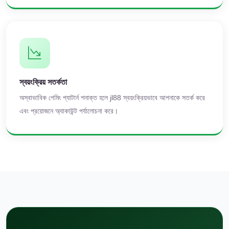
স্বয়ংক্রিয় সতর্কতা
অস্বাভাবিক গেমিং প্যাটার্ন শনাক্ত হলে jl88 স্বয়ংক্রিয়ভাবে আপনাকে সতর্ক করে
এবং প্রয়োজনে অ্যাকাউন্ট পর্যালোচনা করে।