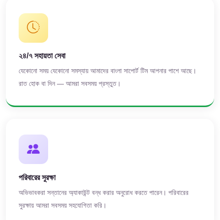
২৪/৭ সহায়তা সেবা
যেকোনো সময় যেকোনো সমস্যায় আমাদের বাংলা সাপোর্ট টিম আপনার পাশে আছে।
রাত হোক বা দিন — আমরা সবসময় প্রস্তুত।
পরিবারের সুরক্ষা
অভিভাবকরা সন্তানের অ্যাকাউন্ট বন্ধ করার অনুরোধ করতে পারেন। পরিবারের
সুরক্ষায় আমরা সবসময় সহযোগিতা করি।