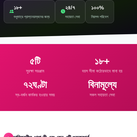
১৮+
২৪/৭
১০০%
শুধুমাত্র প্রাপ্তবয়স্কদের জন্য
সহায়তা সেবা
নিরাপদ পরিবেশ
৫টি
১৮+
সুরক্ষা সরঞ্জাম
বয়স সীমা কঠোরভাবে মানা হয়
৭২ঘণ্টা
বিনামূল্যে
স্ব-বর্জন কার্যকর হওয়ার সময়
সকল সহায়তা সেবা