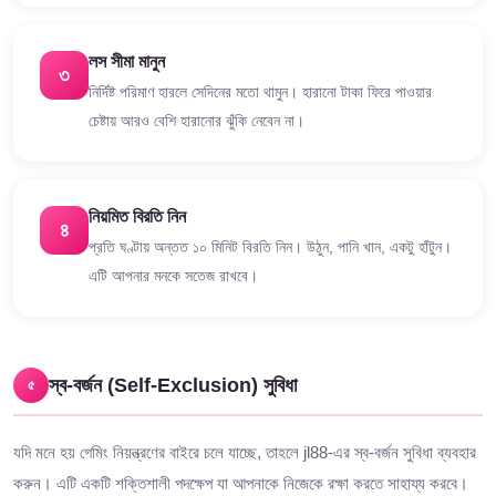
লস সীমা মানুন
৩
নির্দিষ্ট পরিমাণ হারলে সেদিনের মতো থামুন। হারানো টাকা ফিরে পাওয়ার
চেষ্টায় আরও বেশি হারানোর ঝুঁকি নেবেন না।
নিয়মিত বিরতি নিন
৪
প্রতি ঘণ্টায় অন্তত ১০ মিনিট বিরতি নিন। উঠুন, পানি খান, একটু হাঁটুন।
এটি আপনার মনকে সতেজ রাখবে।
স্ব-বর্জন (Self-Exclusion) সুবিধা
৫
যদি মনে হয় গেমিং নিয়ন্ত্রণের বাইরে চলে যাচ্ছে, তাহলে jl88-এর স্ব-বর্জন সুবিধা ব্যবহার
করুন। এটি একটি শক্তিশালী পদক্ষেপ যা আপনাকে নিজেকে রক্ষা করতে সাহায্য করবে।