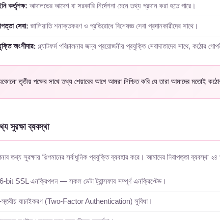
ি কর্তৃপক্ষ:
আদালতের আদেশ বা সরকারি নির্দেশনা মেনে তথ্য প্রদান করা হতে পারে।
াপত্তা সেবা:
জালিয়াতি শনাক্তকরণ ও প্রতিরোধে বিশেষজ্ঞ সেবা প্রদানকারীদের সাথে।
যুক্তি অংশীদার:
প্ল্যাটফর্ম পরিচালনার জন্য প্রয়োজনীয় প্রযুক্তি সেবাদাতাদের সাথে, কঠোর গো
েকোনো তৃতীয় পক্ষের সাথে তথ্য শেয়ারের আগে আমরা নিশ্চিত করি যে তারা আমাদের মতোই কঠ
্য সুরক্ষা ব্যবস্থা
ার তথ্য সুরক্ষায় শিল্পমানের সর্বাধুনিক প্রযুক্তি ব্যবহার করে। আমাদের নিরাপত্তা ব্যবস্থা ২
-bit SSL এনক্রিপশন — সকল ডেটা ট্রান্সফার সম্পূর্ণ এনক্রিপ্টেড।
ি-স্তরীয় যাচাইকরণ (Two-Factor Authentication) সুবিধা।