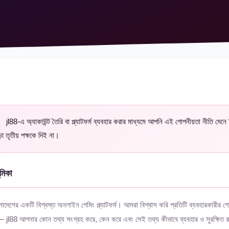
jl88-এ অ্যাকাউন্ট তৈরি বা প্ল্যাটফর্ম ব্যবহার করার মাধ্যমে আপনি এই গোপনীয়তা নীতি মে
়া তৃতীয় পক্ষকে দিই না।
ূমিকা
ংলাদেশের একটি বিশ্বস্ত অনলাইন গেমিং প্ল্যাটফর্ম। আমরা বিশ্বাস করি প্রতিটি ব্যবহারকা
— jl88 আপনার কোন তথ্য সংগ্রহ করে, কেন করে এবং সেই তথ্য কীভাবে ব্যবহার ও সুরক্ষিত র