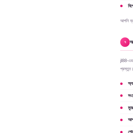
বিশ
আপনি ব্র
আ
৭
jl88-এর
প্রস্তুত
অ্য
সং
মুছ
আপ
পোর