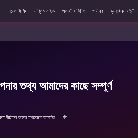
ন
রয়েল ফিশিং
ডাব্লিউ লাইভ
অল-স্টার ফিশিং
ভাউচার
ক্যাপ্টেনস বাউন্টি
ার তথ্য আমাদের কাছে সম্পূর্ণ
়তা নীতিতে আমরা স্পষ্টভাবে জানাচ্ছি — কী