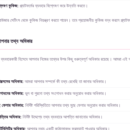
্লেষণ কুকিজ:
প্ল্যাটফর্মের ব্যবহার বিশ্লেষণ করে উন্নতি করতে।
াউজার সেটিংস থেকে কুকিজ নিয়ন্ত্রণ করতে পারেন। তবে প্রয়োজনীয় কুকিজ বন্ধ করলে প্ল্যাটফর
পনার তথ্য অধিকার
 ব্যবহারকারী হিসেবে আপনার নিজের তথ্যের উপর কিছু গুরুত্বপূর্ণ অধিকার রয়েছে। আমরা 
।
াক্সেসের অধিকার:
আমরা আপনার সম্পর্কে কী তথ্য রেখেছি তা জানার অধিকার।
শোধনের অধিকার:
ভুল বা পুরনো তথ্য সংশোধন করার অনুরোধ করার অধিকার।
ে ফেলার অধিকার:
নির্দিষ্ট পরিস্থিতিতে আপনার তথ্য মুছে ফেলার অনুরোধ করার অধিকার।
ত্তির অধিকার:
নির্দিষ্ট উদ্দেশ্যে তথ্য ব্যবহারে আপত্তি জানানোর অধিকার।
্টেবিলিটির অধিকার:
আপনার তথ্য একটি কাঠামোবদ্ধ ফরম্যাটে পাওয়ার অধিকার।