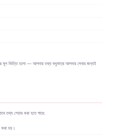
তির মূল ভিত্তি হলো — আপনার তথ্য শুধুমাত্র আপনার সেবার জন্যই
সাথে তথ্য শেয়ার করা হতে পারে:
 করা হয়।