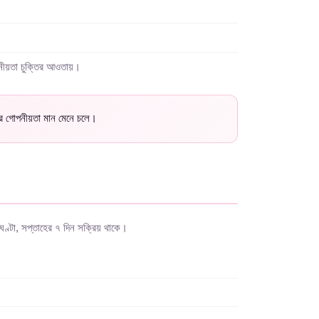
পনীয়তা চুক্তির আওতায়।
োর গোপনীয়তা মান মেনে চলে।
৪ ঘণ্টা, সপ্তাহের ৭ দিন সক্রিয় থাকে।