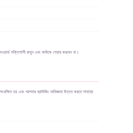
ওয়ার্ড শক্তিশালী রাখুন এবং কাউকে শেয়ার করবেন না।
ংরক্ষিত হয় এবং আপনার ব্রাউজিং অভিজ্ঞতা উন্নত করতে সাহায্য