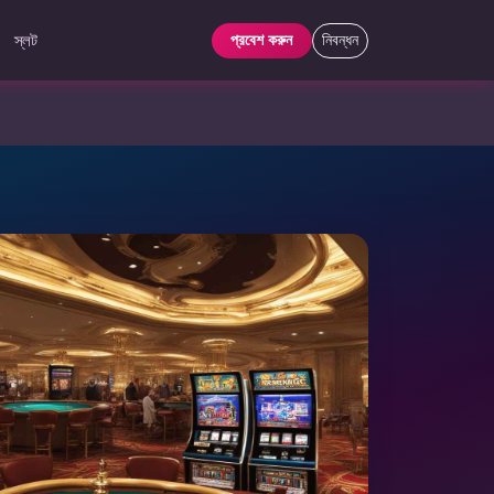
নিবন্ধন
প্রবেশ করুন
স্লট