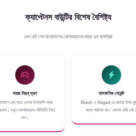
ক্যাপ্টেনস বাউন্টির বিশেষ বৈশিষ্ট্য
কেন এই গেম বাংলাদেশের খেলোয়াড়দের কাছে এত জনপ্রিয়
সহজ নিয়ন্ ত্রণ
তাৎক্ষণিক পেমেন্ট
োবাইলে এক হাতে খেলার উপযোগী সহজ
Bkash ও Nagad-এ জেতার টাকা মুহূর
টারফেস। নতুন খেলোয়াড়রাও মিনিটেই শিখে
মধ্যে পাঠানো হয়। কোনো দেরি নেই
যান।