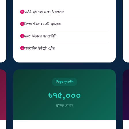
১০% ক্যাশব্যাক প্রতি সপ্তাহ
বিশেষ ট্রেজার চেস্ট অ্যাক্সেস
দ্রুত উইথড্র প্রায়োরিটি
সাপ্তাহিক টুর্নামেন্ট এন্ট্রি
লিজেন্ড ক্যাপ্টেন
৳৭৫,০০০
মাসিক বোনাস