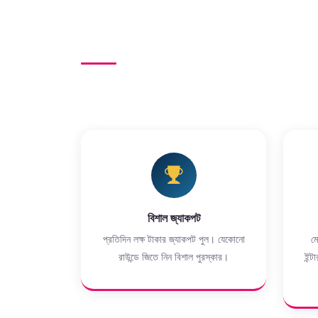
বিশাল জ্যাকপট
প্রতিদিন লক্ষ টাকার জ্যাকপট পুল। যেকোনো
ম
রাউন্ডে জিতে নিন বিশাল পুরস্কার।
ইন্