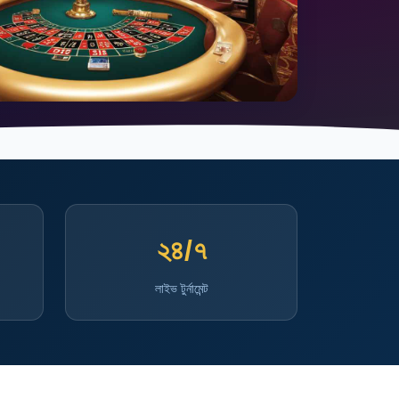
২৪/৭
লাইভ টুর্নামেন্ট