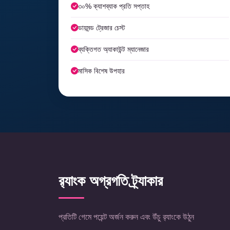
৩০% ক্যাশব্যাক প্রতি সপ্তাহ
ডায়মন্ড ট্রেজার চেস্ট
ব্যক্তিগত অ্যাকাউন্ট ম্যানেজার
মাসিক বিশেষ উপহার
র‍্যাংক অগ্রগতি ট্র্যাকার
প্রতিটি গেমে পয়েন্ট অর্জন করুন এবং উঁচু র‍্যাংকে উঠুন