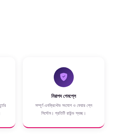
নিরাপদ গেমপ্লে
্তের
সম্পূর্ণ এনক্রিপ্টেড সংযোগ ও ফেয়ার প্লে
।
সিস্টেম। প্রতিটি রাউন্ড স্বচ্ছ।