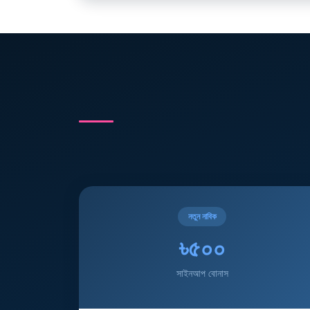
নতুন নাবিক
৳৫০০
সাইনআপ বোনাস