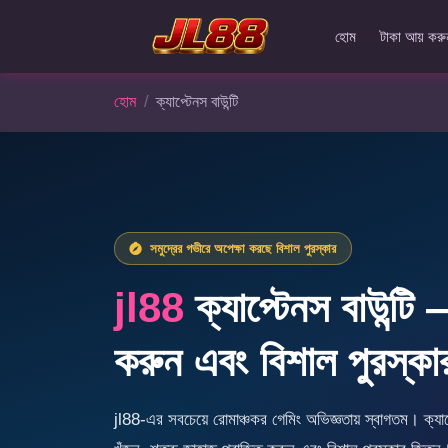
হোম
টাকা আয় করু
হোম
ক্যাপ্টেনস বাউন্টি
সমুদ্রের গভীরে অপেক্ষা করছে বিশাল পুরস্কার
jl88
ক্যাপ্টেনস বাউন্ট
করুন এবং বিশাল পুরস্কা
jl88-এর সবচেয়ে রোমাঞ্চকর গেমিং অভিজ্ঞতায় স্বাগতম। ক্যাপ