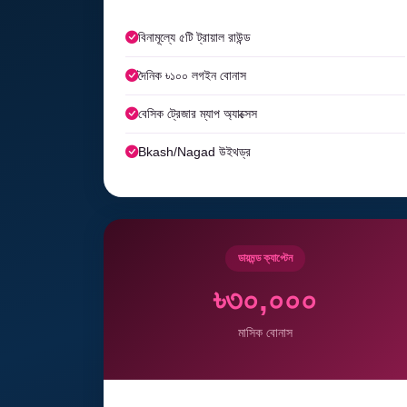
বিনামূল্যে ৫টি ট্রায়াল রাউন্ড
দৈনিক ৳১০০ লগইন বোনাস
বেসিক ট্রেজার ম্যাপ অ্যাক্সেস
Bkash/Nagad উইথড্র
ডায়মন্ড ক্যাপ্টেন
৳৩০,০০০
মাসিক বোনাস