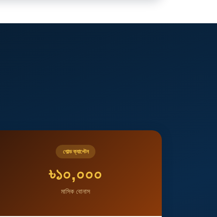
গোল্ড ক্যাপ্টেন
৳১০,০০০
মাসিক বোনাস